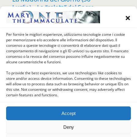
Luglio) – La “calata” del Sacro
Anello Nuziale della Vergine
Maria, Cattedrale di San
Lorenzo, Perugia, Italia
Per fornire le migliori esperienze, utilizziamo tecnologie come i cookie
per memorizzare e/o accedere alle informazioni del dispositivo. Il
consenso a queste tecnologie ci consentirà di elaborare dati quali il
comportamento di navigazione o gli ID univoci su questo sito. Il mancato
Load More From This Category…
consenso o la revoca del consenso possono influire negativamente su
alcune caratteristiche e funzioni.
To provide the best experiences, we use technologies like cookies to
store and/or access device information. Consenting to these technologies
Back to top
will allow us to process data such as browsing behavior or unique IDs on
this site. Not consenting or withdrawing consent, may adversely affect
certain features and functions.
Mobile
Desktop
Accept
Deny
Powered by
WPtouch Mobile Suite for WordPress