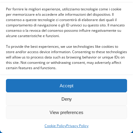
Mobile
Desktop
Per fornire le migliori esperienze, utilizziamo tecnologie come i cookie
per memorizzare e/o accedere alle informazioni del dispositivo. Il
consenso a queste tecnologie ci consentirà di elaborare dati quali il
comportamento di navigazione o gli ID univoci su questo sito. Il mancato
consenso o la revoca del consenso possono influire negativamente su
alcune caratteristiche e funzioni.
Powered by
WPtouch Mobile Suite for WordPress
To provide the best experiences, we use technologies like cookies to
store and/or access device information. Consenting to these technologies
will allow us to process data such as browsing behavior or unique IDs on
this site. Not consenting or withdrawing consent, may adversely affect
certain features and functions.
Accept
Deny
View preferences
Cookie Policy
Privacy Policy