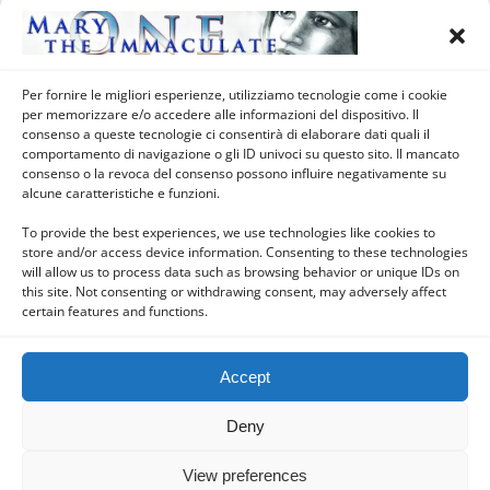
MARCH 16, 2022
1° Giorno (16 Marzo) – Novena
all’Annunziazione in
preparazione della
Per fornire le migliori esperienze, utilizziamo tecnologie come i cookie
per memorizzare e/o accedere alle informazioni del dispositivo. Il
Consacrazione al Cuore
consenso a queste tecnologie ci consentirà di elaborare dati quali il
Immacolato di Maria
comportamento di navigazione o gli ID univoci su questo sito. Il mancato
consenso o la revoca del consenso possono influire negativamente su
alcune caratteristiche e funzioni.
To provide the best experiences, we use technologies like cookies to
store and/or access device information. Consenting to these technologies
Back to top
will allow us to process data such as browsing behavior or unique IDs on
this site. Not consenting or withdrawing consent, may adversely affect
certain features and functions.
Mobile
Desktop
Accept
Deny
Powered by
WPtouch Mobile Suite for WordPress
View preferences