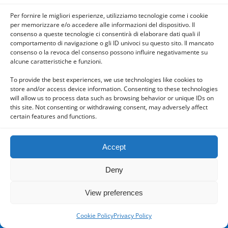
TORINO, ITALIA
Per fornire le migliori esperienze, utilizziamo tecnologie come i cookie
per memorizzare e/o accedere alle informazioni del dispositivo. Il
consenso a queste tecnologie ci consentirà di elaborare dati quali il
comportamento di navigazione o gli ID univoci su questo sito. Il mancato
consenso o la revoca del consenso possono influire negativamente su
alcune caratteristiche e funzioni.
Back to top
To provide the best experiences, we use technologies like cookies to
Mobile
Desktop
store and/or access device information. Consenting to these technologies
will allow us to process data such as browsing behavior or unique IDs on
this site. Not consenting or withdrawing consent, may adversely affect
certain features and functions.
Powered by
Accept
WPtouch Mobile Suite for WordPress
Deny
View preferences
Cookie Policy
Privacy Policy