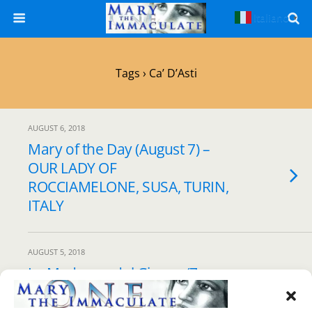
Italiano
▼
Tags › Ca’ D’Asti
AUGUST 6, 2018
Mary of the Day (August 7) –
OUR LADY OF
ROCCIAMELONE, SUSA, TURIN,
ITALY
AUGUST 5, 2018
La Madonna del Giorno (7
Agosto) – MADONNA DI
ROCCIAMELONE, SUSA,