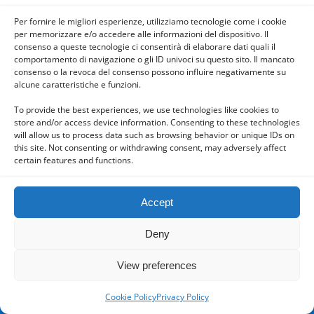
Mobile
Desktop
Per fornire le migliori esperienze, utilizziamo tecnologie come i cookie
per memorizzare e/o accedere alle informazioni del dispositivo. Il
consenso a queste tecnologie ci consentirà di elaborare dati quali il
comportamento di navigazione o gli ID univoci su questo sito. Il mancato
consenso o la revoca del consenso possono influire negativamente su
alcune caratteristiche e funzioni.
Powered by
WPtouch Mobile Suite for WordPress
To provide the best experiences, we use technologies like cookies to
store and/or access device information. Consenting to these technologies
will allow us to process data such as browsing behavior or unique IDs on
this site. Not consenting or withdrawing consent, may adversely affect
certain features and functions.
Accept
Deny
View preferences
Cookie Policy
Privacy Policy