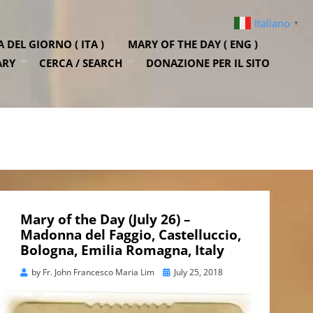
Italiano
▼
DEL GIORNO ( ITA )
MARY OF THE DAY ( ENG )
ARY
CERCA / SEARCH
DONAZIONE PER IL SITO
Mary of the Day (July 26) –
Madonna del Faggio, Castelluccio,
Bologna, Emilia Romagna, Italy
Posted
by
Fr. John Francesco Maria Lim
July 25, 2018
on