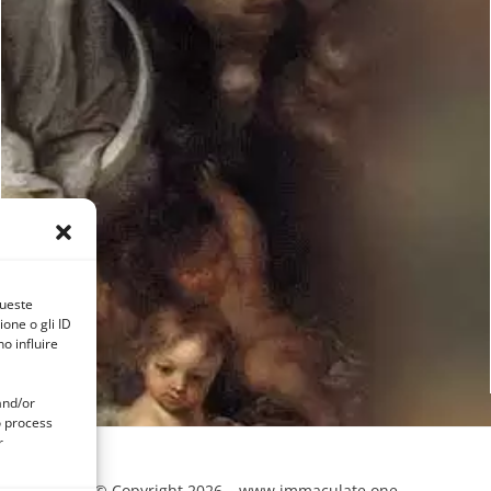
queste
one o gli ID
o influire
and/or
o process
r
© Copyright 2026 –
www.immaculate.one