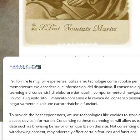
La storia racconta che nel 1672 la Beata
Vergine disse a un pastorello che
desiderava essere venerata in un certo
Per fornire le migliori esperienze, utilizziamo tecnologie come i cookie per
luogo nella faggeta vicino a…
memorizzare e/o accedere alle informazioni del dispositivo. Il consenso a 
tecnologie ci consentirà di elaborare dati quali il comportamento di navigazi
univoci su questo sito. Il mancato consenso o la revoca del consenso posson
Leggi ->
negativamente su alcune caratteristiche e funzioni.
To provide the best experiences, we use technologies like cookies to store 
access device information. Consenting to these technologies will allow us t
data such as browsing behavior or unique IDs on this site. Not consenting o
withdrawing consent, may adversely affect certain features and functions.