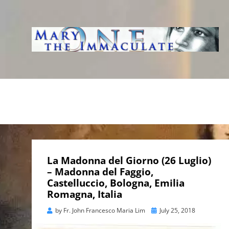
WWW.IMMACUL
AVE IMMACOLATA
La Madonna del Giorno (26 Luglio)
– Madonna del Faggio,
Castelluccio, Bologna, Emilia
Romagna, Italia
Posted
by
Fr. John Francesco Maria Lim
July 25, 2018
on