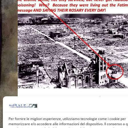
IL MIRACOLO DI HIROSHIMA: Fu nel 1945
che fu sganciata la bomba atomica su
Hiroshima. La piccola comunità di 8 gesuiti,
Per fornire le migliori esperienze, utilizziamo tecnologie come i cookie per
situata in una canonica…
memorizzare e/o accedere alle informazioni del dispositivo. Il consenso a 