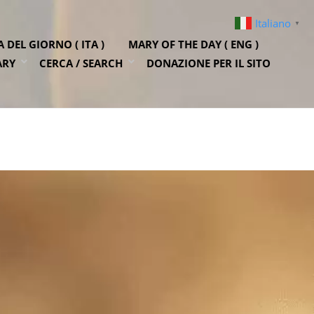
Italiano
▼
DEL GIORNO ( ITA )
MARY OF THE DAY ( ENG )
ARY
CERCA / SEARCH
DONAZIONE PER IL SITO