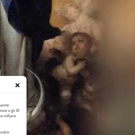
queste
one o gli ID
o influire
and/or