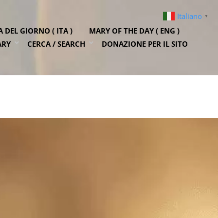
Italiano
▼
DEL GIORNO ( ITA )
MARY OF THE DAY ( ENG )
ARY
CERCA / SEARCH
DONAZIONE PER IL SITO