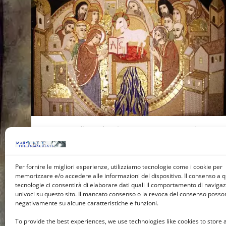
L’Opera di Gesù Cristo non poteva mo­rire
con lui. Il suo Sangue doveva conti­nuare a
scorrere nelle anime, attraverso i
Per fornire le migliori esperienze, utilizziamo tecnologie come i cookie per
sacramenti. Il Vangelo doveva essere…
memorizzare e/o accedere alle informazioni del dispositivo. Il consenso a 
tecnologie ci consentirà di elaborare dati quali il comportamento di navigazi
Leggi ->
univoci su questo sito. Il mancato consenso o la revoca del consenso posson
negativamente su alcune caratteristiche e funzioni.
To provide the best experiences, we use technologies like cookies to store 