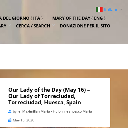
Italiano
▼
DEL GIORNO ( ITA )
MARY OF THE DAY ( ENG )
ARY
CERCA / SEARCH
DONAZIONE PER IL SITO
Our Lady of the Day (May 16) –
Our Lady of Torreciudad,
Torreciudad, Huesca, Spain
by
Fr. Maximilian Maria - Fr. John Francesco Maria
Posted
May 15, 2020
on