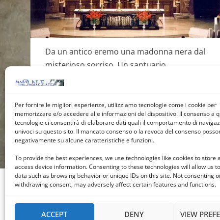
Da un antico eremo una madonna nera dal
misterioso sorriso. Un santuario
promosso dal san Josémaría Escrivá de
Balaguer, fondatore dell’Opus Dei che
da Nostra Signora di…
Per fornire le migliori esperienze, utilizziamo tecnologie come i cookie per
memorizzare e/o accedere alle informazioni del dispositivo. Il consenso a 
tecnologie ci consentirà di elaborare dati quali il comportamento di navigazi
Leggi ->
univoci su questo sito. Il mancato consenso o la revoca del consenso posson
negativamente su alcune caratteristiche e funzioni.
To provide the best experiences, we use technologies like cookies to store 
access device information. Consenting to these technologies will allow us t
data such as browsing behavior or unique IDs on this site. Not consenting o
withdrawing consent, may adversely affect certain features and functions.
ACCEPT
DENY
VIEW PREF