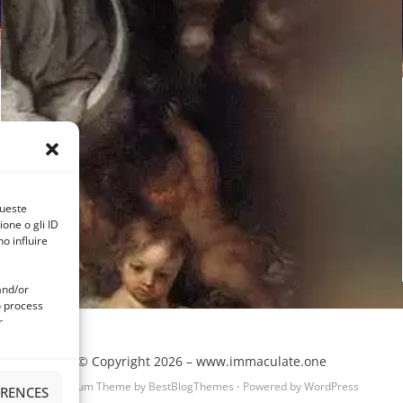
queste
one o gli ID
o influire
and/or
o process
r
© Copyright 2026 –
www.immaculate.one
Cambium Theme by
BestBlogThemes
⋅
Powered by
WordPress
ERENCES