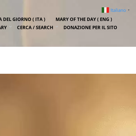
Italiano
▼
DEL GIORNO ( ITA )
MARY OF THE DAY ( ENG )
ARY
CERCA / SEARCH
DONAZIONE PER IL SITO