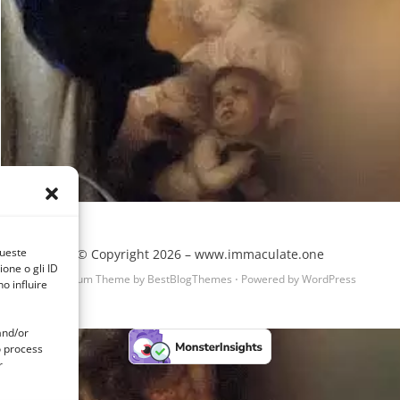
queste
© Copyright 2026 –
www.immaculate.one
one o gli ID
Cambium Theme by
BestBlogThemes
⋅
Powered by
WordPress
o influire
and/or
o process
r