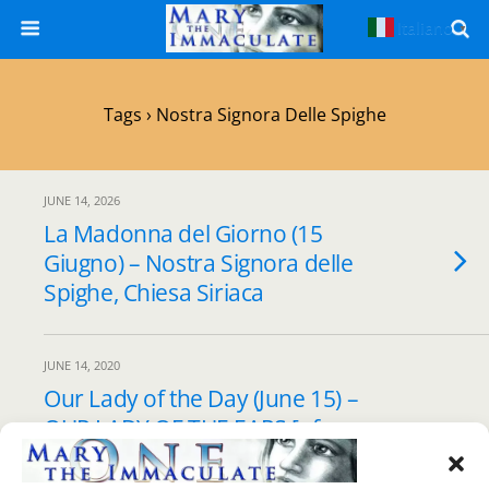
Italiano
▼
Tags › Nostra Signora Delle Spighe
JUNE 14, 2026
La Madonna del Giorno (15
Giugno) – Nostra Signora delle
Spighe, Chiesa Siriaca
JUNE 14, 2020
Our Lady of the Day (June 15) –
OUR LADY OF THE EARS [of
wheat] (NOSTRA SIGNORA
DELLE SPIGHE), Syriac Church