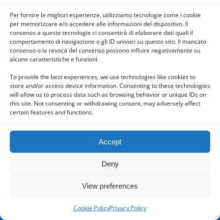
Per fornire le migliori esperienze, utilizziamo tecnologie come i cookie
per memorizzare e/o accedere alle informazioni del dispositivo. Il
consenso a queste tecnologie ci consentirà di elaborare dati quali il
comportamento di navigazione o gli ID univoci su questo sito. Il mancato
Back to top
consenso o la revoca del consenso possono influire negativamente su
alcune caratteristiche e funzioni.
Mobile
Desktop
To provide the best experiences, we use technologies like cookies to
store and/or access device information. Consenting to these technologies
will allow us to process data such as browsing behavior or unique IDs on
this site. Not consenting or withdrawing consent, may adversely affect
certain features and functions.
Powered by
WPtouch Mobile Suite for WordPress
Accept
Deny
View preferences
Cookie Policy
Privacy Policy