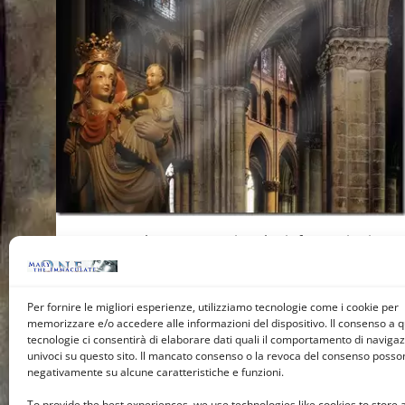
Non sembrano esserci molte informazioni
sulla Madonna di Parigi; è un titolo antico,
e può essere rintracciato ben prima del XII
Per fornire le migliori esperienze, utilizziamo tecnologie come i cookie per
secolo, quando fu iniziata…
memorizzare e/o accedere alle informazioni del dispositivo. Il consenso a 
tecnologie ci consentirà di elaborare dati quali il comportamento di navigazi
Leggi ->
univoci su questo sito. Il mancato consenso o la revoca del consenso posson
negativamente su alcune caratteristiche e funzioni.
To provide the best experiences, we use technologies like cookies to store 