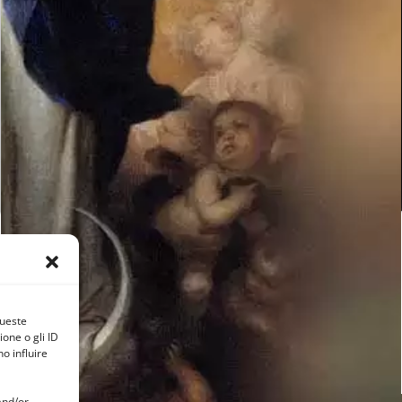
queste
one o gli ID
o influire
and/or