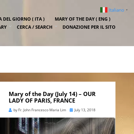
Italiano
▼
DEL GIORNO ( ITA )
MARY OF THE DAY ( ENG )
ARY
CERCA / SEARCH
DONAZIONE PER IL SITO
Mary of the Day (July 14) – OUR
LADY OF PARIS, FRANCE
Posted
by
Fr. John Francesco Maria Lim
July 13, 2018
on