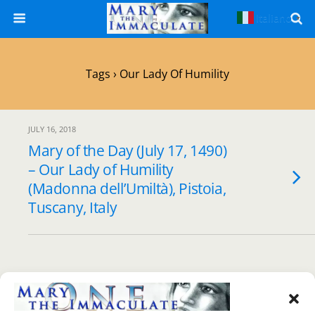
Italiano
▼
Tags › Our Lady Of Humility
JULY 16, 2018
Mary of the Day (July 17, 1490)
– Our Lady of Humility
(Madonna dell’Umiltà), Pistoia,
Tuscany, Italy
Back to top
Mobile
Desktop