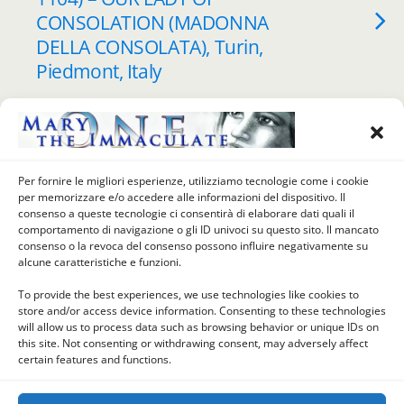
CONSOLATION (MADONNA
DELLA CONSOLATA), Turin,
Piedmont, Italy
AUGUST 16, 2018
Mary of the Day (August 17) –
Madonna di Belmonte,
Per fornire le migliori esperienze, utilizziamo tecnologie come i cookie
per memorizzare e/o accedere alle informazioni del dispositivo. Il
Valperga, Turin, Piedmont,
consenso a queste tecnologie ci consentirà di elaborare dati quali il
Italy
comportamento di navigazione o gli ID univoci su questo sito. Il mancato
consenso o la revoca del consenso possono influire negativamente su
alcune caratteristiche e funzioni.
To provide the best experiences, we use technologies like cookies to
store and/or access device information. Consenting to these technologies
Back to top
will allow us to process data such as browsing behavior or unique IDs on
this site. Not consenting or withdrawing consent, may adversely affect
certain features and functions.
Mobile
Desktop