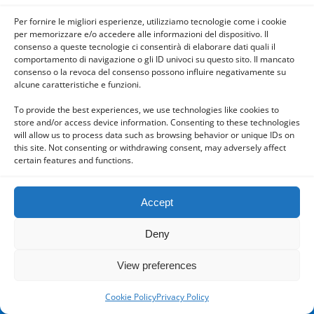
Polsi di San Luca, Reggio
Per fornire le migliori esperienze, utilizziamo tecnologie come i cookie
Calabria, Calabria, Italy
per memorizzare e/o accedere alle informazioni del dispositivo. Il
consenso a queste tecnologie ci consentirà di elaborare dati quali il
comportamento di navigazione o gli ID univoci su questo sito. Il mancato
consenso o la revoca del consenso possono influire negativamente su
alcune caratteristiche e funzioni.
Back to top
To provide the best experiences, we use technologies like cookies to
store and/or access device information. Consenting to these technologies
will allow us to process data such as browsing behavior or unique IDs on
Mobile
Desktop
this site. Not consenting or withdrawing consent, may adversely affect
certain features and functions.
Accept
Powered by
WPtouch Mobile Suite for WordPress
Deny
View preferences
Cookie Policy
Privacy Policy