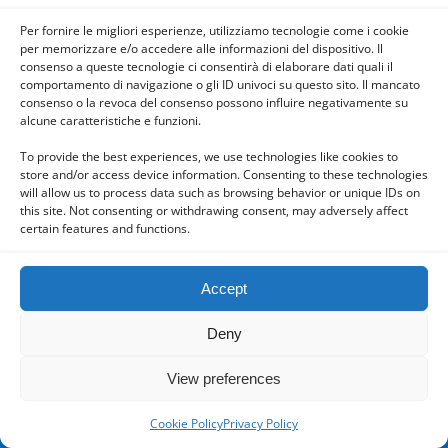
Mobile
Desktop
Per fornire le migliori esperienze, utilizziamo tecnologie come i cookie
per memorizzare e/o accedere alle informazioni del dispositivo. Il
consenso a queste tecnologie ci consentirà di elaborare dati quali il
comportamento di navigazione o gli ID univoci su questo sito. Il mancato
consenso o la revoca del consenso possono influire negativamente su
alcune caratteristiche e funzioni.
Powered by
WPtouch Mobile Suite for WordPress
To provide the best experiences, we use technologies like cookies to
store and/or access device information. Consenting to these technologies
will allow us to process data such as browsing behavior or unique IDs on
this site. Not consenting or withdrawing consent, may adversely affect
certain features and functions.
Accept
Deny
View preferences
Cookie Policy
Privacy Policy