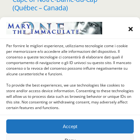
(Québec – Canada)
MARCH 23, 2018
Mary of the Day (March 23 –
Part One) – Our Lady of the
Per fornire le migliori esperienze, utilizziamo tecnologie come i cookie
per memorizzare e/o accedere alle informazioni del dispositivo. Il
Cape or Notre-Dame-du-Cap
consenso a queste tecnologie ci consentirà di elaborare dati quali il
(Québec – Canada)
comportamento di navigazione o gli ID univoci su questo sito. Il mancato
consenso o la revoca del consenso possono influire negativamente su
alcune caratteristiche e funzioni.
To provide the best experiences, we use technologies like cookies to
store and/or access device information. Consenting to these technologies
Back to top
will allow us to process data such as browsing behavior or unique IDs on
this site. Not consenting or withdrawing consent, may adversely affect
certain features and functions.
Mobile
Desktop
Accept