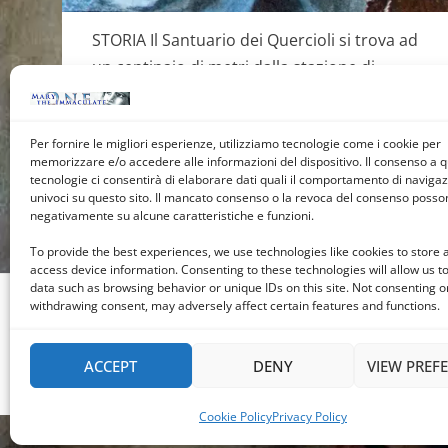
STORIA Il Santuario dei Quercioli si trova ad
un centinaio di metri dalla stazione di
Massa centro, ed è intitolato a «Maria aiuto
dei cristiani».…
Per fornire le migliori esperienze, utilizziamo tecnologie come i cookie per
memorizzare e/o accedere alle informazioni del dispositivo. Il consenso a 
Leggi ->
tecnologie ci consentirà di elaborare dati quali il comportamento di navigazi
univoci su questo sito. Il mancato consenso o la revoca del consenso posson
negativamente su alcune caratteristiche e funzioni.
To provide the best experiences, we use technologies like cookies to store 
access device information. Consenting to these technologies will allow us t
data such as browsing behavior or unique IDs on this site. Not consenting o
withdrawing consent, may adversely affect certain features and functions.
ACCEPT
DENY
VIEW PREF
Cookie Policy
Privacy Policy