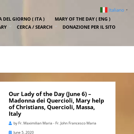
Italiano
▼
DEL GIORNO ( ITA )
MARY OF THE DAY ( ENG )
ARY
CERCA / SEARCH
DONAZIONE PER IL SITO
Our Lady of the Day (June 6) –
Madonna dei Quercioli, Mary help
of Christians, Quercioli, Massa,
Italy
by
Fr. Maximilian Maria - Fr. John Francesco Maria
Posted
June 5, 2020