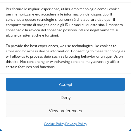
Mobile
Desktop
Per fornire le migliori esperienze, utilizziamo tecnologie come i cookie
per memorizzare e/o accedere alle informazioni del dispositivo. Il
consenso a queste tecnologie ci consentirà di elaborare dati quali il
comportamento di navigazione o gli ID univoci su questo sito. Il mancato
consenso o la revoca del consenso possono influire negativamente su
alcune caratteristiche e funzioni.
Powered by
WPtouch Mobile Suite for WordPress
To provide the best experiences, we use technologies like cookies to
store and/or access device information. Consenting to these technologies
will allow us to process data such as browsing behavior or unique IDs on
this site. Not consenting or withdrawing consent, may adversely affect
certain features and functions.
Accept
Deny
View preferences
Cookie Policy
Privacy Policy