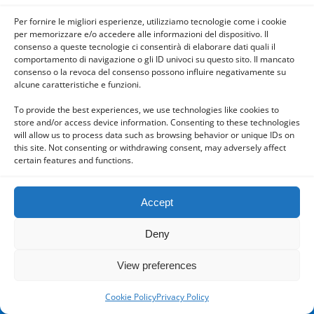
Mobile
Desktop
Per fornire le migliori esperienze, utilizziamo tecnologie come i cookie
per memorizzare e/o accedere alle informazioni del dispositivo. Il
consenso a queste tecnologie ci consentirà di elaborare dati quali il
comportamento di navigazione o gli ID univoci su questo sito. Il mancato
consenso o la revoca del consenso possono influire negativamente su
alcune caratteristiche e funzioni.
Powered by
WPtouch Mobile Suite for WordPress
To provide the best experiences, we use technologies like cookies to
store and/or access device information. Consenting to these technologies
will allow us to process data such as browsing behavior or unique IDs on
this site. Not consenting or withdrawing consent, may adversely affect
certain features and functions.
Accept
Deny
View preferences
Cookie Policy
Privacy Policy