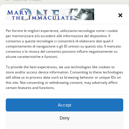
Per fornire le migliori esperienze, utilizziamo tecnologie come i cookie
Previous Post
Next Post
per memorizzare e/o accedere alle informazioni del dispositivo. Il
3° Giorno Della Novena
5° Giorno Della Novena
consenso a queste tecnologie ci consentirà di elaborare dati quali il
All'Immacolata Di S.
All'Immacolata Di S.
comportamento di navigazione o gli ID univoci su questo sito. Il mancato
Francesco Antonio Fasani
Francesco Antonio Fasani
consenso o la revoca del consenso possono influire negativamente su
alcune caratteristiche e funzioni.
To provide the best experiences, we use technologies like cookies to
store and/or access device information. Consenting to these technologies
Back to top
will allow us to process data such as browsing behavior or unique IDs on
this site. Not consenting or withdrawing consent, may adversely affect
certain features and functions.
Mobile
Desktop
Accept
Deny
Powered by
WPtouch Mobile Suite for WordPress