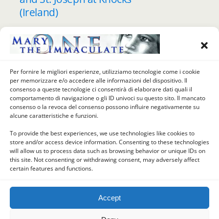
(Ireland)
MARCH 18, 2018
Mary of the Day: March 18 –
Apparition of Our Lady of
Per fornire le migliori esperienze, utilizziamo tecnologie come i cookie
per memorizzare e/o accedere alle informazioni del dispositivo. Il
Grace and St. Joseph a
consenso a queste tecnologie ci consentirà di elaborare dati quali il
Cotignac (France)
comportamento di navigazione o gli ID univoci su questo sito. Il mancato
consenso o la revoca del consenso possono influire negativamente su
alcune caratteristiche e funzioni.
To provide the best experiences, we use technologies like cookies to
store and/or access device information. Consenting to these technologies
Back to top
will allow us to process data such as browsing behavior or unique IDs on
this site. Not consenting or withdrawing consent, may adversely affect
certain features and functions.
Mobile
Desktop
Accept