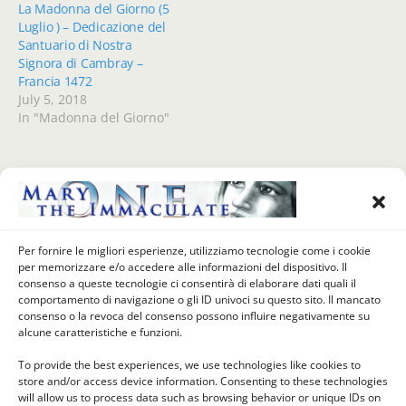
La Madonna del Giorno (5
Luglio ) – Dedicazione del
Santuario di Nostra
Signora di Cambray –
Francia 1472
July 5, 2018
In "Madonna del Giorno"
Previous Post
Next Post
La Madonna Del Giorno (8
La Madonna Del Giorno (11
Per fornire le migliori esperienze, utilizziamo tecnologie come i cookie
Luglio 1519) - Madonna
Luglio 1536) - MADONNA DEL
per memorizzare e/o accedere alle informazioni del dispositivo. Il
Della Neve Di Adro, Adro,
CARMINE, Combarbio Di
consenso a queste tecnologie ci consentirà di elaborare dati quali il
Brescia, Italia
Anghiari, Arezzo, Italia
comportamento di navigazione o gli ID univoci su questo sito. Il mancato
(ver.2)
consenso o la revoca del consenso possono influire negativamente su
alcune caratteristiche e funzioni.
To provide the best experiences, we use technologies like cookies to
store and/or access device information. Consenting to these technologies
Back to top
will allow us to process data such as browsing behavior or unique IDs on