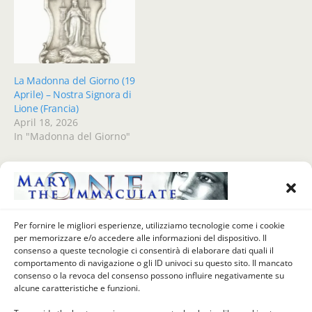
La Madonna del Giorno (19
Aprile) – Nostra Signora di
Lione (Francia)
April 18, 2026
In "Madonna del Giorno"
Previous Post
Next Post
Per fornire le migliori esperienze, utilizziamo tecnologie come i cookie
La Madonna Del Giorno (7
La Madonna Del Giorno (23
per memorizzare e/o accedere alle informazioni del dispositivo. Il
Settembre) - MADONNA
Settembre 1979) - MADONNA
consenso a queste tecnologie ci consentirà di elaborare dati quali il
DELLA LUCE, Mistretta,
DEI FONDALI, Lampedusa,
comportamento di navigazione o gli ID univoci su questo sito. Il mancato
Messina, Italia
Agrigento, Italia
consenso o la revoca del consenso possono influire negativamente su
alcune caratteristiche e funzioni.