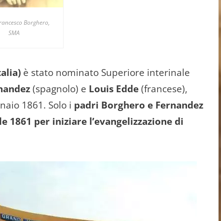
rancesco Borghero,
SMA
alia)
è stato nominato Superiore interinale
rnandez
(spagnolo) e
Louis Edde
(francese),
naio 1861. Solo i
padri Borghero e Fernandez
le 1861 per iniziare l’evangelizzazione di