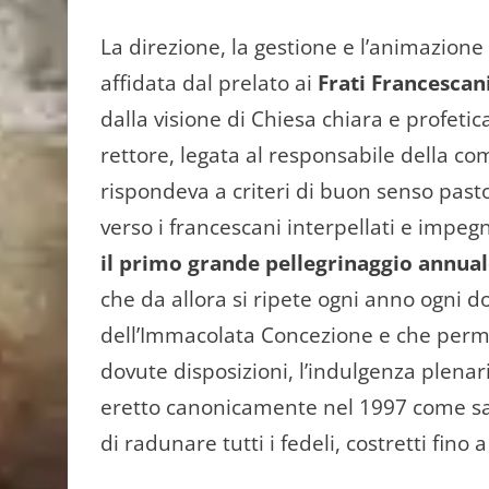
La direzione, la gestione e l’animazione
affidata dal prelato ai
Frati Francescan
dalla visione di Chiesa chiara e profeti
rettore, legata al responsabile della com
rispondeva a criteri di buon senso past
verso i francescani interpellati e impeg
il primo grande pellegrinaggio annua
che da allora si ripete ogni anno ogni d
dell’Immacolata Concezione e che permet
dovute disposizioni, l’indulgenza plenar
eretto canonicamente nel 1997 come sa
di radunare tutti i fedeli, costretti fin