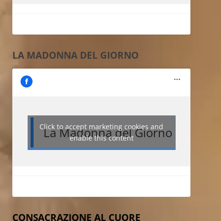
LA MADONNA DEL GIORNO
Click to accept marketing cookies and
La Madonna del Giorno
enable this content
CONSACRAZIONE AL CUORE