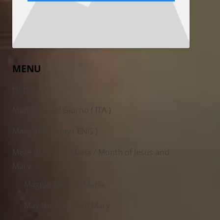
MENU
Home
Madonna del Giorno ( ITA )
Mary of the Day ( ENG )
Mese di Gesù e Maria / Month of Jesus and
Mary
Maggio Mese di Maria
May the Month of Mary