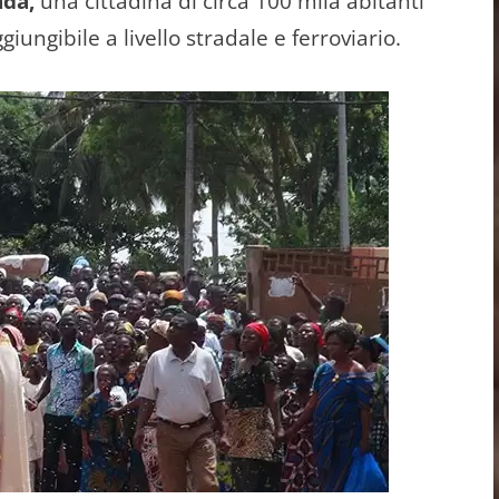
ada,
una cittadina di circa 100 mila abitanti
iungibile a livello stradale e ferroviario.