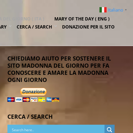
Italiano
▼
DEL GIORNO ( ITA )
MARY OF THE DAY ( ENG )
ARY
CERCA / SEARCH
DONAZIONE PER IL SITO
CHIEDIAMO AIUTO PER SOSTENERE IL
SITO MADONNA DEL GIORNO PER FA
CONOSCERE E AMARE LA MADONNA
OGNI GIORNO
CERCA / SEARCH