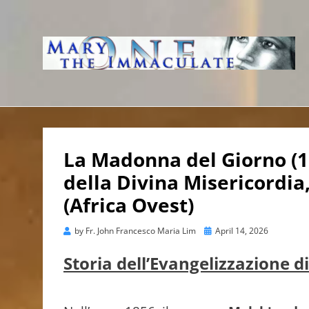
WWW.IMMACUL
AVE IMMACOLATA
La Madonna del Giorno (1
della Divina Misericordia
(Africa Ovest)
Posted
by
Fr. John Francesco Maria Lim
April 14, 2026
on
Storia dell’Evangelizzazione d