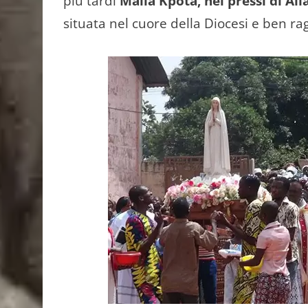
più tardi
Malia Kpota, nei pressi di All
situata nel cuore della Diocesi e ben ragg