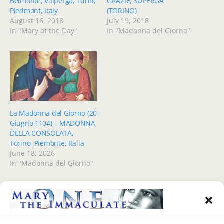
Belmonte, Valperga, Turin,
GRAZIE, SUPERGA
Piedmont, Italy
(TORINO)
August 16, 2018
July 19, 2018
In "Mary of the Day"
In "Madonna del Giorno"
La Madonna del Giorno (20
Giugno 1104) – MADONNA
DELLA CONSOLATA,
Torino, Piemonte, Italia
June 18, 2026
In "Madonna del Giorno"
Previous Post
Next Post