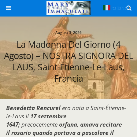
Italiano
▼
August 3, 2026
La Madonna Del Giorno (4
Agosto) – NOSTRA SIGNORA DEL
LAUS, Saint-Étienne-Le-Laus,
Francia
Benedetta Rencurel
era nata a Saint-Étienne-
le-Laus il
17 settembre
1647;
precocemente
orfana
,
amava recitare
il rosario quando portava a pascolare il