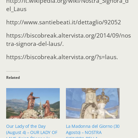
http://it.wikipedia.org/wiki/Nostra_Signora_d
el_Laus
http://www.santiebeati.it/dettaglio/92052
https://biscobreak.altervista.org/2014/09/nos
tra-signora-del-laus/.
https://biscobreak.altervista.org/?s=laus.
Related
Our Lady of the Day
La Madonna del Giorno (30
(August 4) – OUR LADY OF
Agosto) – NOSTRA