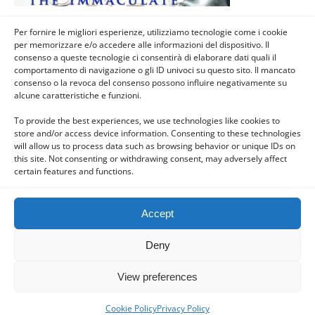
Previous Post
Next Post
La Madonna Del Giorno (3
La Madonna Del Giorno (5
Per fornire le migliori esperienze, utilizziamo tecnologie come i cookie
Agosto 1498) - MARIA
Agosto) - Madonna Della
per memorizzare e/o accedere alle informazioni del dispositivo. Il
SANTISSIMA SCALA DEL
Neve, Basilica Santa Maria
consenso a queste tecnologie ci consentirà di elaborare dati quali il
PARADISO, Noto, Siracusa,
Maggiore, Roma, Italia
comportamento di navigazione o gli ID univoci su questo sito. Il mancato
Sicilia, Italia
consenso o la revoca del consenso possono influire negativamente su
alcune caratteristiche e funzioni.
To provide the best experiences, we use technologies like cookies to
store and/or access device information. Consenting to these technologies
Back to top
will allow us to process data such as browsing behavior or unique IDs on
this site. Not consenting or withdrawing consent, may adversely affect
certain features and functions.
Mobile
Desktop
Accept
Deny
Powered by
WPtouch Mobile Suite for WordPress
View preferences
Cookie Policy
Privacy Policy