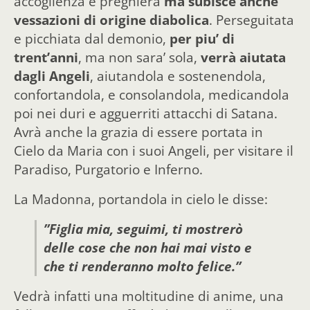
accoglienza e preghiera
ma subisce anche
vessazioni di origine diabolica
. Perseguitata
e picchiata dal demonio,
per piu’ di
trent’anni
, ma non sara’ sola,
verrà aiutata
dagli Angeli
, aiutandola e sostenendola,
confortandola, e consolandola, medicandola
poi nei duri e agguerriti attacchi di Satana.
Avrà anche la grazia di essere portata in
Cielo da Maria con i suoi Angeli, per visitare il
Paradiso, Purgatorio e Inferno.
La Madonna, portandola in cielo le disse:
”Figlia mia, seguimi, ti mostrerò
delle cose che non hai mai visto e
che ti renderanno molto felice.”
Vedrà infatti una moltitudine di anime, una