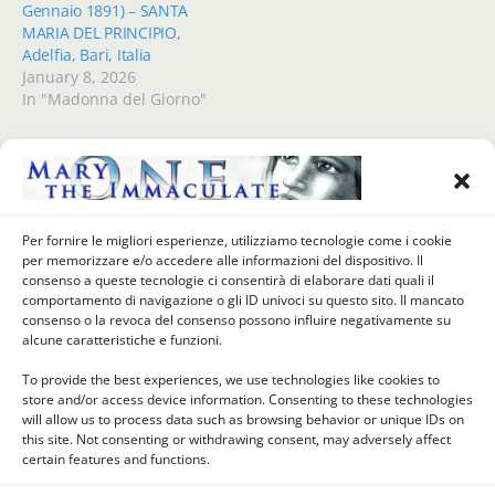
Gennaio 1891) – SANTA
MARIA DEL PRINCIPIO,
Adelfia, Bari, Italia
January 8, 2026
In "Madonna del Giorno"
Previous Post
Next Post
Per fornire le migliori esperienze, utilizziamo tecnologie come i cookie
La Madonna Del Giorno (7
La Madonna Del Giorno (9
per memorizzare e/o accedere alle informazioni del dispositivo. Il
Settembre 1921) -
Settembre) - SANTA MARIA
consenso a queste tecnologie ci consentirà di elaborare dati quali il
Fondazione Della Legione Di
LA ANTIGUA, Panamá
comportamento di navigazione o gli ID univoci su questo sito. Il mancato
Maria Da Frank Duff
consenso o la revoca del consenso possono influire negativamente su
alcune caratteristiche e funzioni.
To provide the best experiences, we use technologies like cookies to
store and/or access device information. Consenting to these technologies
Back to top
will allow us to process data such as browsing behavior or unique IDs on
this site. Not consenting or withdrawing consent, may adversely affect
certain features and functions.
Mobile
Desktop