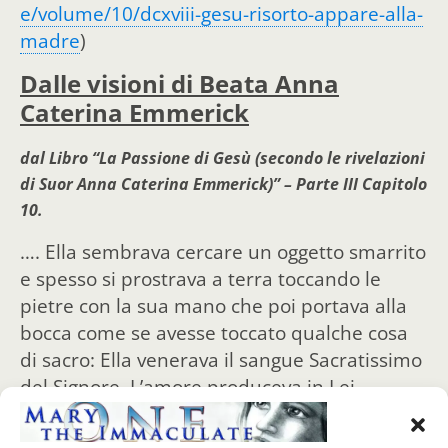
e/volume/10/dcxviii-gesu-risorto-appare-alla-
madre
)
Dalle visioni di Beata Anna
Caterina Emmerick
dal Libro “La Passione di Gesù (secondo le rivelazioni
di Suor Anna Caterina Emmerick)” – Parte III Capitolo
10.
…. Ella sembrava cercare un oggetto smarrito
e spesso si prostrava a terra toccando le
pietre con la sua mano che poi portava alla
bocca come se avesse toccato qualche cosa
di sacro: Ella venerava il sangue Sacratissimo
del Signore. L’amore produceva in Lei
qualche cosa di sovrumano, perché tutti quei
punti santificati le apparivano luminosi. Ella