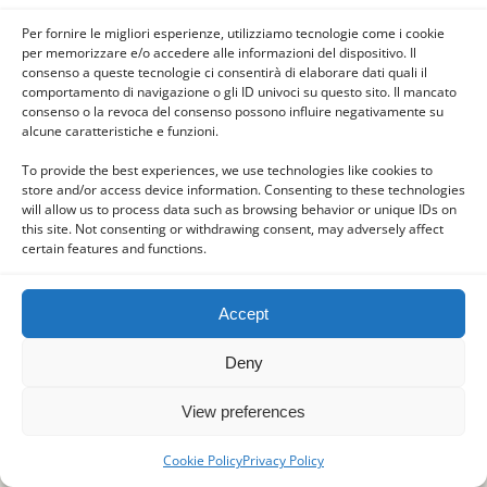
era assorta in amore e contemplazione e io
Per fornire le migliori esperienze, utilizziamo tecnologie come i cookie
l’accompagnai durante tutto il cammino e
per memorizzare e/o accedere alle informazioni del dispositivo. Il
consenso a queste tecnologie ci consentirà di elaborare dati quali il
senti e feci tutto ciò che Ella fece, nella
comportamento di navigazione o gli ID univoci su questo sito. Il mancato
debole misura delle mie forze.
consenso o la revoca del consenso possono influire negativamente su
alcune caratteristiche e funzioni.
Era così giunta al Calvario, e mentre Ella vi si
To provide the best experiences, we use technologies like cookies to
avvicinava, si fermò d’un tratto. Gesù, col suo
store and/or access device information. Consenting to these technologies
will allow us to process data such as browsing behavior or unique IDs on
corpo sacratissimo era apparso davanti alla
this site. Not consenting or withdrawing consent, may adversely affect
Madre preceduto da un angelo,
certain features and functions.
fiancheggiato dagli angeli del sepolcro
eseguito da una quantità innumerevole di
Accept
anime liberate.
Deny
View preferences
Cookie Policy
Privacy Policy