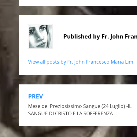
Published by
Fr. John Fr
View all posts by Fr. John Francesco Maria Lim
PREV
Post
Mese del Preziosissimo Sangue (24 Luglio) -IL
navigation
SANGUE DI CRISTO E LA SOFFERENZA