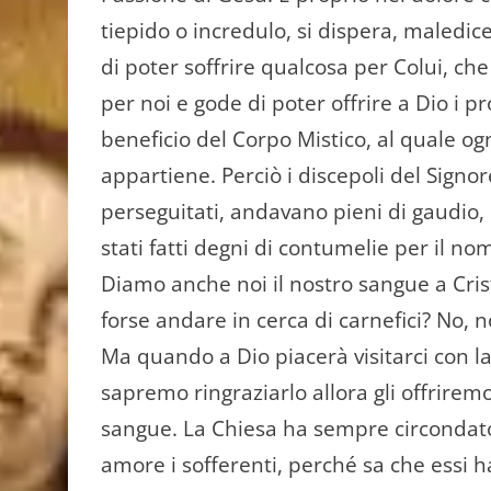
tiepido o incredu­lo, si dispera, maledice,
di poter soffrire
qualcosa per Colui, che
per noi e gode di poter offrire a Dio i pr
beneficio del Corpo Mistico, al quale ogn
appartie­ne. Perciò i discepoli del Sign
perseguitati, andavano pieni di gaudio
stati fatti degni di contumelie per il nom
Diamo anche noi il nostro sangue a Cri
forse andare in cerca di carnefici? No, 
Ma quan­do a Dio piacerà visitarci con l
sapremo ringraziarlo allora gli offriremo
sangue. La Chiesa ha sempre cir­condato
amore i sofferenti, perché sa che essi