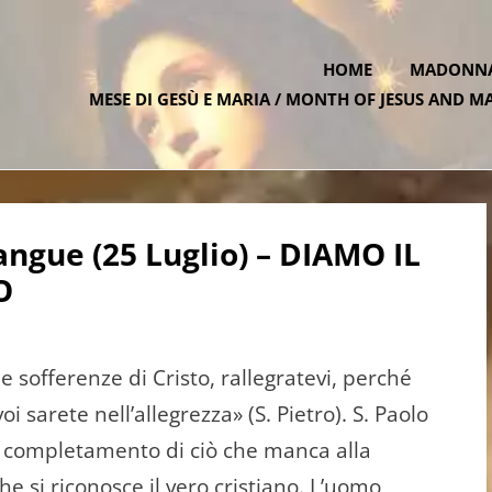
HOME
MADONNA 
MESE DI GESÙ E MARIA / MONTH OF JESUS AND M
ATE.ONE
ngue (25 Luglio) – DIAMO IL
O
 sofferenze di Cristo, rallegratevi, per­ché
i sarete nell’allegrezza» (S. Pietro). S. Paolo
il completamento di ciò che manca alla
e si riconosce il vero cristiano. L’uomo