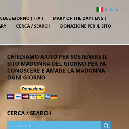
Italiano
▼
DEL GIORNO ( ITA )
MARY OF THE DAY ( ENG )
ARY
CERCA / SEARCH
DONAZIONE PER IL SITO
CHIEDIAMO AIUTO PER SOSTENERE IL
SITO MADONNA DEL GIORNO PER FA
CONOSCERE E AMARE LA MADONNA
OGNI GIORNO
CERCA / SEARCH