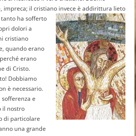
 impreca; il cri­stiano invece è addirittura lieto
 tanto ha sofferto
opri dolori a
i cristiano
ore, quando erano
, perché erano
e di Cristo.
sto! Dobbiamo
non è necessario.
a sofferenza e
 il nostro
 di particolare
 hanno una grande