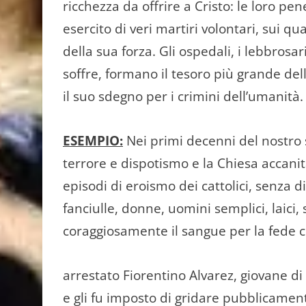
ric­chezza da offrire a Cristo: le loro p
esercito di veri martiri volontari, sui qu
della sua forza. Gli ospedali, i lebbrosari, 
soffre, formano il tesoro più gran­de dell
il suo sdegno per i crimini dell’umanità.
ESEMPIO:
Nei primi decenni del nostro 
ter­rore e dispotismo e la Chiesa accani
episodi di eroismo dei cattolici, senza di
fanciulle, donne, uomini semplici, lai­ci,
coraggiosamente il sangue per la fede cri
arrestato Fiorentino Alvarez, giovane di
e gli fu imposto di gridare pubblicamen