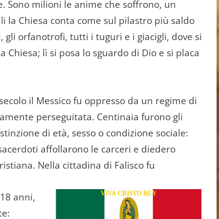
ene. Sono milioni le anime che soffrono, un
ali la Chiesa conta come sul pilastro più saldo
gli orfanotrofi, tutti i tuguri e i giacigli, dove si
a Chiesa; lì si posa lo sguardo di Dio e si placa
secolo il Messico fu oppresso da un regime di
ta­mente perseguitata. Centinaia furono gli
­stinzione di età, sesso o condizione socia­le:
 sacerdoti affollarono le carceri e diede­ro
stiana. Nella cittadina di Falisco fu
 18 anni,
te: