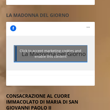
LA MADONNA DEL GIORNO
Click to accept marketing cookies and
La Madonna del Giorno
enable this content
CONSACRAZIONE AL CUORE
IMMACOLATO DI MARIA DI SAN
GIOVANNI PAOLO II