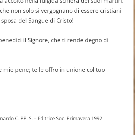
 accolto nella fulgida schie­ra dei suoi martiri.
che non solo si vergognano di essere cri­stiani
 sposa del Sangue di Cristo!
benedici il Signore, che ti rende degno di
 mie pene; te le offro in unione col tuo
nardo C. PP. S. – Editrice Soc. Primavera 1992