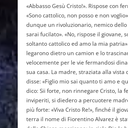
«Abbasso Gesù Cristo!». Rispose con fer
«Sono cattolico, non posso e non voglio»
dunque un rivoluzionario, nemico dello 
sarai fucilato». «No, rispose il giovane, 
soltanto cattolico ed amo la mia patria»
legarono dietro un camion e lo tra­scin
velocemente per le vie ferman­dosi dinan
sua casa. La madre, stra­ziata alla vista d
disse: «Figlio mio sai quanto ti amo e qu
dico: Sii forte, non rinnegare Cristo, la f
inviperiti, si diedero a per­cuotere madr
più forte: «Viva Cristo Re!», finché il gi
terra il nome di Fiorentino Alva­rez è sta