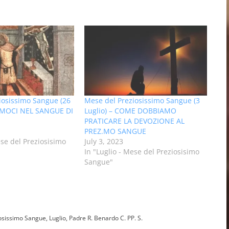
iosissimo Sangue (26
Mese del Preziosissimo Sangue (3
IAMOCI NEL SANGUE DI
Luglio) – COME DOBBIAMO
PRATICARE LA DEVOZIONE AL
PREZ.MO SANGUE
ese del Preziosisimo
July 3, 2023
In "Luglio - Mese del Preziosisimo
Sangue"
iosissimo Sangue
,
Luglio
,
Padre R. Benardo C. PP. S.