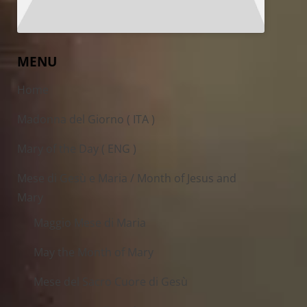
MENU
Home
Madonna del Giorno ( ITA )
Mary of the Day ( ENG )
Mese di Gesù e Maria / Month of Jesus and
Mary
Maggio Mese di Maria
May the Month of Mary
Mese del Sacro Cuore di Gesù