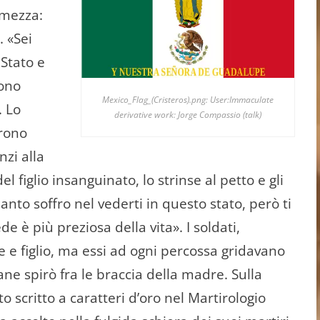
­mezza:
. «Sei
Stato e
sono
Mexico_Flag_(Cristeros).png: User:Immaculate
. Lo
derivative work: Jorge Compassio (talk)
arono
zi alla
el figlio insanguinato, lo strinse al petto e gli
anto soffro nel vederti in questo stato, però ti
ede è più preziosa della vita». I soldati,
e e figlio, ma essi ad ogni percossa gridavano
ovane spirò fra le braccia della madre. Sulla
to scritto a caratteri d’oro nel Martirologio