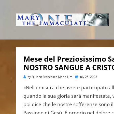
WWW.IMMACUL
AVE IMMACOLATA
Mese del Preziosissimo Sa
NOSTRO SANGUE A CRIST
Posted
by
Fr. John Francesco Maria Lim
July 25, 2023
on
«Nella misura che avrete partecipato alle
quando la sua gloria sarà manifestata, vo
poi dice che le nostre sofferenze sono 
Passione di Gesù. È proprio nel dolore ch