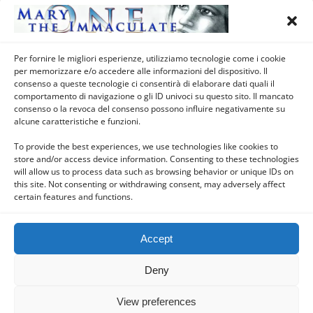
Per fornire le migliori esperienze, utilizziamo tecnologie come i cookie
per memorizzare e/o accedere alle informazioni del dispositivo. Il
Previous Post
Next Post
consenso a queste tecnologie ci consentirà di elaborare dati quali il
Novena A Maria Assunta -
Novena A Maria Assunta - 7°
comportamento di navigazione o gli ID univoci su questo sito. Il mancato
5° Giorno (10 Agosto)
Giorno (12 Agosto)
consenso o la revoca del consenso possono influire negativamente su
alcune caratteristiche e funzioni.
To provide the best experiences, we use technologies like cookies to
store and/or access device information. Consenting to these technologies
Back to top
will allow us to process data such as browsing behavior or unique IDs on
this site. Not consenting or withdrawing consent, may adversely affect
certain features and functions.
Mobile
Desktop
Accept
Deny
Powered by
WPtouch Mobile Suite for WordPress
View preferences