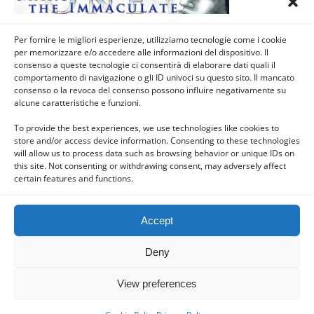
Per fornire le migliori esperienze, utilizziamo tecnologie come i cookie
Previous Post
Next Post
per memorizzare e/o accedere alle informazioni del dispositivo. Il
Novena Di Natale - 1°
Novena Di Natale - 3° Giorno
consenso a queste tecnologie ci consentirà di elaborare dati quali il
Giorno (16 Dicembre) -
(18 Dicembre) - PREPARIAMO
comportamento di navigazione o gli ID univoci su questo sito. Il mancato
VIENI, BAMBINO GESU’
LE VIE AL SIGNORE
consenso o la revoca del consenso possono influire negativamente su
alcune caratteristiche e funzioni.
To provide the best experiences, we use technologies like cookies to
store and/or access device information. Consenting to these technologies
Back to top
will allow us to process data such as browsing behavior or unique IDs on
this site. Not consenting or withdrawing consent, may adversely affect
certain features and functions.
Mobile
Desktop
Accept
Deny
Powered by
WPtouch Mobile Suite for WordPress
View preferences