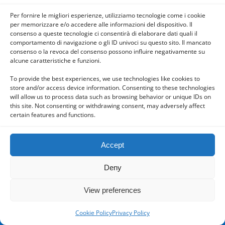
DELLA QUERCIA, BETTOLA,
Per fornire le migliori esperienze, utilizziamo tecnologie come i cookie
PIACENZA, ITALIA
per memorizzare e/o accedere alle informazioni del dispositivo. Il
consenso a queste tecnologie ci consentirà di elaborare dati quali il
comportamento di navigazione o gli ID univoci su questo sito. Il mancato
consenso o la revoca del consenso possono influire negativamente su
alcune caratteristiche e funzioni.
Back to top
To provide the best experiences, we use technologies like cookies to
store and/or access device information. Consenting to these technologies
will allow us to process data such as browsing behavior or unique IDs on
Mobile
Desktop
this site. Not consenting or withdrawing consent, may adversely affect
certain features and functions.
Accept
Powered by
WPtouch Mobile Suite for WordPress
Deny
View preferences
Cookie Policy
Privacy Policy