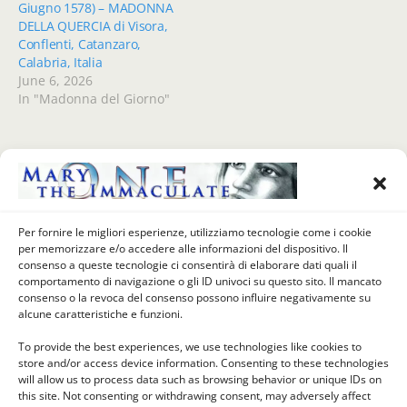
Giugno 1578) – MADONNA
DELLA QUERCIA di Visora,
Conflenti, Catanzaro,
Calabria, Italia
June 6, 2026
In "Madonna del Giorno"
Previous Post
Next Post
La Madonna Del Giorno
La Madonna Del Giorno (2
Per fornire le migliori esperienze, utilizziamo tecnologie come i cookie
(31 Agosto) - NOSTRA
Settembre) – Madonna Della
per memorizzare e/o accedere alle informazioni del dispositivo. Il
SIGNORA DEL BUON
Montagna, Polsi Di San Luca,
consenso a queste tecnologie ci consentirà di elaborare dati quali il
VIAGGIO, Tenerife,
Reggio Calabria, Calabria,
comportamento di navigazione o gli ID univoci su questo sito. Il mancato
Candelaria, Canarie
Italia
consenso o la revoca del consenso possono influire negativamente su
alcune caratteristiche e funzioni.
To provide the best experiences, we use technologies like cookies to
store and/or access device information. Consenting to these technologies
Back to top
will allow us to process data such as browsing behavior or unique IDs on
this site. Not consenting or withdrawing consent, may adversely affect