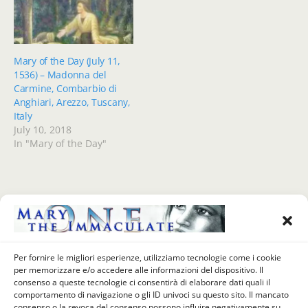
Mary of the Day (July 11,
1536) – Madonna del
Carmine, Combarbio di
Anghiari, Arezzo, Tuscany,
Italy
July 10, 2018
In "Mary of the Day"
Previous Post
Next Post
Mary Of The Day (July 11,
Mary Of The Day (July 12,
1536) - Madonna Del
1586) - Sanctuary Of Our
Per fornire le migliori esperienze, utilizziamo tecnologie come i cookie
Carmine, Combarbio Di
Lady Of Prayer Of Stezzano
per memorizzare e/o accedere alle informazioni del dispositivo. Il
Anghiari, Arezzo, Tuscany,
(also Called “Our Lady Of The
consenso a queste tecnologie ci consentirà di elaborare dati quali il
Italy
Fields" – Madonna Dei
comportamento di navigazione o gli ID univoci su questo sito. Il mancato
Campi), Bergamo, Italy
consenso o la revoca del consenso possono influire negativamente su