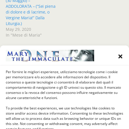
(30 Maggio) –
ADDOLORATA – (“Sei piena
di dolore e di lacrime, o
Vergine Maria!” Dalla
Liturgia.)
May 29, 2020
In "Mese di Maria"
Previous Post
Next Post
Per fornire le migliori esperienze, utilizziamo tecnologie come i cookie
MESE DI MAGGIO (26°
MESE DI MAGGIO (28°
per memorizzare e/o accedere alle informazioni del dispositivo. Il
GIORNO) - Quinto Dolore
GIORNO) - Settimo Dolore
consenso a queste tecnologie ci consentirà di elaborare dati quali il
Della MADONNA: GESÙ
Della MADONNA: SEPOLTURA
comportamento di navigazione o gli ID univoci su questo sito. Il mancato
MUORE SULLA CROCE
DI GESÙ
consenso o la revoca del consenso possono influire negativamente su
alcune caratteristiche e funzioni.
To provide the best experiences, we use technologies like cookies to
store and/or access device information. Consenting to these technologies
Back to top
will allow us to process data such as browsing behavior or unique IDs on
this site. Not consenting or withdrawing consent, may adversely affect
certain features and functions.