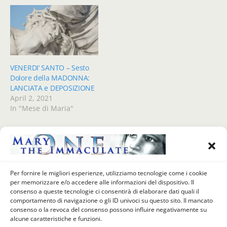
VENERDI’ SANTO – Sesto
Dolore della MADONNA:
LANCIATA e DEPOSIZIONE
April 2, 2021
In "Mese di Maria"
Previous Post
Next Post
Per fornire le migliori esperienze, utilizziamo tecnologie come i cookie
MESE DI MAGGIO (27°
MESE DI MAGGIO (29°
per memorizzare e/o accedere alle informazioni del dispositivo. Il
GIORNO) - Sesto Dolore
GIORNO) - MARIA REGINA
consenso a queste tecnologie ci consentirà di elaborare dati quali il
Della MADONNA: LANCIATA
comportamento di navigazione o gli ID univoci su questo sito. Il mancato
E DEPOSIZIONE
consenso o la revoca del consenso possono influire negativamente su
alcune caratteristiche e funzioni.